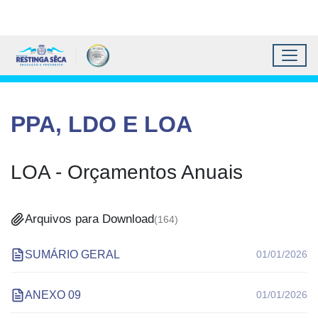
Topo do site
Ir para conteúdo principal
Todos os atalhos
Toggl
Prefeitura Municipal de 
Conteúdo principal
Conteúdo Principal
PPA, LDO E LOA
LOA - Orçamentos Anuais
Arquivos para Download
(
164
)
SUMÁRIO GERAL
01/01/2026
ANEXO 09
01/01/2026