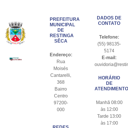
Conteúdo Rodapé
DADOS DE
PREFEITURA
CONTATO
MUNICIPAL
DE
RESTINGA
Telefone:
SÊCA
(55) 98135-
5174
Endereço:
E-mail:
Rua
ouvidoria@resti
Moisés
Cantarelli,
HORÁRIO
368
DE
ATENDIMENTO
Bairro
Centro
Manhã 08:00
97200-
às 12:00
000
Tarde 13:00
às 17:00
REDES