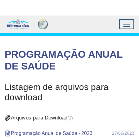
Topo do site
Ir para conteúdo principal
Todos os atalhos
Toggl
Prefeitura Municipal de 
Conteúdo principal
Conteúdo Principal
PROGRAMAÇÃO ANUAL
DE SAÚDE
Listagem de arquivos para
download
Arquivos para Download
(
1
)
Programação Anual de Saúde - 2023
27/06/2023