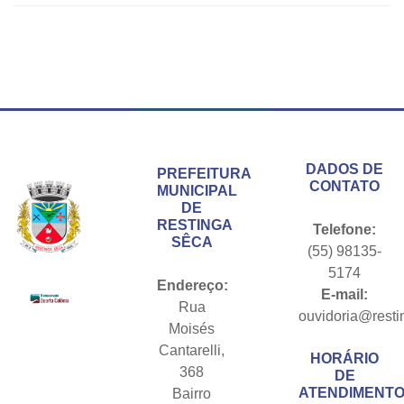
Conteúdo Rodapé
DADOS DE
PREFEITURA
CONTATO
MUNICIPAL
DE
RESTINGA
Telefone:
SÊCA
(55) 98135-
5174
Endereço:
E-mail:
Rua
ouvidoria@resti
Moisés
Cantarelli,
HORÁRIO
368
DE
ATENDIMENTO
Bairro