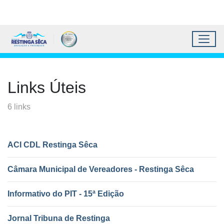
Topo do site
Ir para conteúdo principal
Todos os atalhos
Toggl
Prefeitura Municipal de 
Conteúdo principal
Conteúdo Principal
Links Úteis
6
links
ACI CDL Restinga Sêca
Câmara Municipal de Vereadores - Restinga Sêca
Informativo do PIT - 15ª Edição
Jornal Tribuna de Restinga