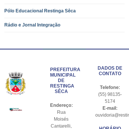
Pólo Educacional Restinga Sêca
Rádio e Jornal Integração
Conteúdo Rodapé
DADOS DE
PREFEITURA
CONTATO
MUNICIPAL
DE
RESTINGA
Telefone:
SÊCA
(55) 98135-
5174
Endereço:
E-mail:
Rua
ouvidoria@resti
Moisés
Cantarelli,
HORÁRIO