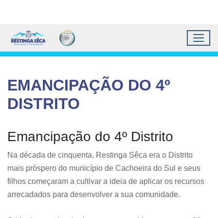
Topo do site
Ir para conteúdo principal
Todos os atalhos
Toggl
Prefeitura Municipal de 
Conteúdo principal
Conteúdo Principal
EMANCIPAÇÃO DO 4º
DISTRITO
Emancipação do 4º Distrito
Na década de cinquenta, Restinga Sêca era o Distrito
mais próspero do município de Cachoeira do Sul e seus
filhos começaram a cultivar a ideia de aplicar os recursos
arrecadados para desenvolver a sua comunidade.