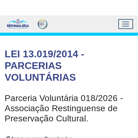
Topo do site
Ir para conteúdo principal
Todos os atalhos
Toggl
Prefeitura Municipal de 
Conteúdo principal
Conteúdo Principal
LEI 13.019/2014 -
PARCERIAS
VOLUNTÁRIAS
Parceria Voluntária 018/2026 -
Associação Restinguense de
Preservação Cultural.