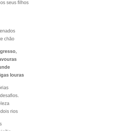
os seus filhos
genados
te chão
ogresso,
lavouras
funde
igas louras
rias
desafios.
eleza
dois rios
s