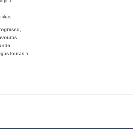
gília
ílias.
rogresso,
lavouras
funde
gas louras :/