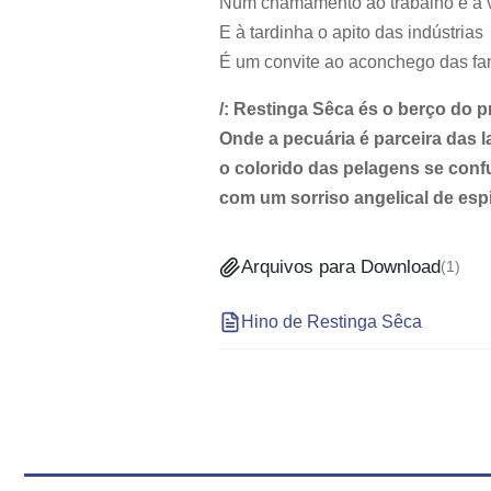
Num chamamento ao trabalho e à vi
E à tardinha o apito das indústrias
É um convite ao aconchego das fam
/: Restinga Sêca és o berço do p
Onde a pecuária é parceira das 
o colorido das pelagens se con
com um sorriso angelical de espi
Arquivos para Download
(
1
)
Hino de Restinga Sêca
Conteúdo Rodapé