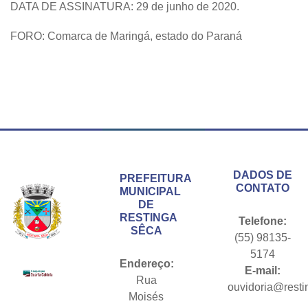
DATA DE ASSINATURA: 29 de junho de 2020.
FORO: Comarca de Maringá, estado do Paraná
Conteúdo Rodapé
DADOS DE
PREFEITURA
CONTATO
MUNICIPAL
DE
RESTINGA
Telefone:
SÊCA
(55) 98135-
5174
Endereço:
E-mail:
Rua
ouvidoria@resti
Moisés