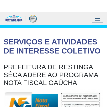
Topo do site
Ir para conteúdo principal
Todos os atalhos
Toggl
Prefeitura Municipal de 
Conteúdo principal
Conteúdo Principal
SERVIÇOS E ATIVIDADES
DE INTERESSE COLETIVO
PREFEITURA DE RESTINGA
SÊCA ADERE AO PROGRAMA
NOTA FISCAL GAÚCHA