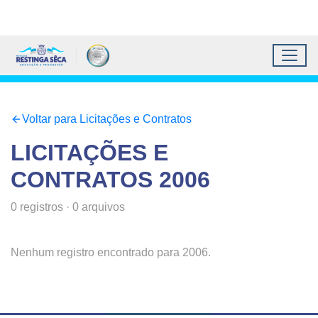
Topo do site
Ir para conteúdo principal
Todos os atalhos
Toggl
Prefeitura Municipal de 
Conteúdo principal
Conteúdo Principal
Voltar para Licitações e Contratos
LICITAÇÕES E
CONTRATOS
2006
0
registros
·
0
arquivos
Nenhum registro encontrado para
2006
.