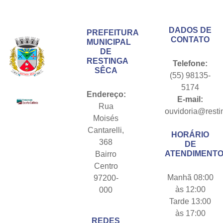
Conteúdo Rodapé
DADOS DE
PREFEITURA
CONTATO
MUNICIPAL
DE
RESTINGA
Telefone:
SÊCA
(55) 98135-
5174
Endereço:
E-mail:
Rua
ouvidoria@resti
Moisés
Cantarelli,
HORÁRIO
368
DE
ATENDIMENTO
Bairro
Centro
Manhã 08:00
97200-
às 12:00
000
Tarde 13:00
às 17:00
REDES