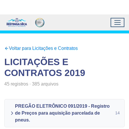
Topo do site
Ir para conteúdo principal
Todos os atalhos
Toggl
Prefeitura Municipal de 
Conteúdo principal
Conteúdo Principal
Voltar para Licitações e Contratos
LICITAÇÕES E
CONTRATOS
2019
45
registros
·
385
arquivos
PREGÃO ELETRÔNICO 091/2019 - Registro
de Preços para aquisição parcelada de
14
pneus.