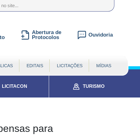
nte
te
al
Abertura de
Ouvidoria
to
Protocolos
LICAS
EDITAIS
LICITAÇÕES
MÍDIAS
LICITACON
TURISMO
spensas para