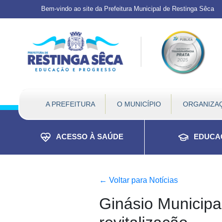
Topo do site
Ir para conteúdo principal
Todos os atalhos
Bem-vindo ao site da Prefeitura Municipal de Restinga Sêca
A PREFEITURA
O MUNICÍPIO
ORGANIZA
Prefeitura Municipal de 
Conteúdo principal
Conteúdo Principal
ACESSO À SAÚDE
EDUCA
←
Voltar para Notícias
Ginásio Municipa