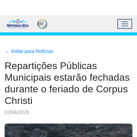
Topo do site
Ir para conteúdo principal
Todos os atalhos
Toggl
Prefeitura Municipal de 
Conteúdo principal
Conteúdo Principal
←
Voltar para Notícias
Repartições Públicas
Municipais estarão fechadas
durante o feriado de Corpus
Christi
02/06/2026