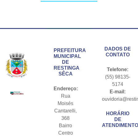
Conteúdo Rodapé
DADOS DE
PREFEITURA
CONTATO
MUNICIPAL
DE
RESTINGA
Telefone:
SÊCA
(55) 98135-
5174
Endereço:
E-mail:
Rua
ouvidoria@resti
Moisés
Cantarelli,
HORÁRIO
368
DE
ATENDIMENTO
Bairro
Centro